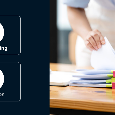
ing
on