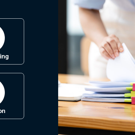
ing
on