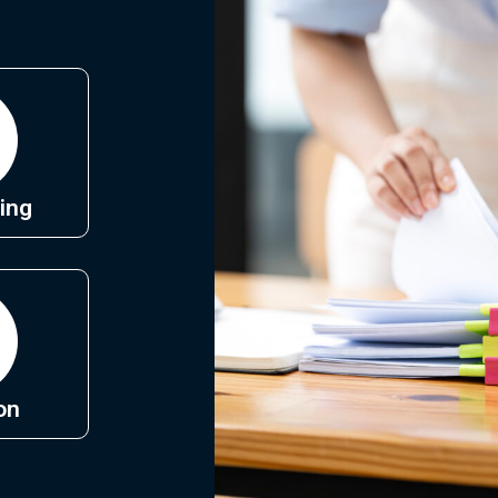
ing
on