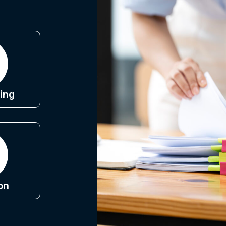
ing
on