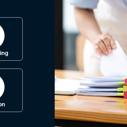
ing
on