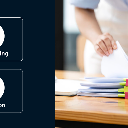
ing
on